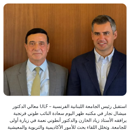
استقبل رئيس الجامعة اللبنانية الفرنسية – ULF معالي الدكتور
ميشال نجار في مكتبه ظهر اليوم سعادة النائب طوني فرنجية
يرافقه الأستاذ زياد الخازن والدكتور أنطوني نعمة في زيارة أولى
للجامعة. وتخلل اللقاء بحث للأمور الأكاديمية والتربوية والمعيشية