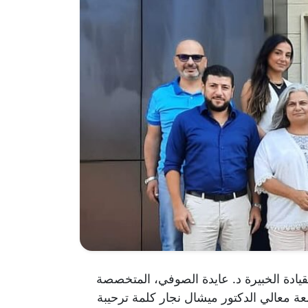
عليم العالي”، بقيادة الخبيرة د. عايدة الصوفي، المتخصصة
ة. و كان لرئيس الجامعة معالي الدكتور ميشال نجار كلمة ترحيبة