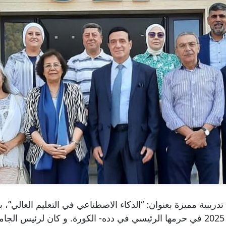
معة اللبنانية الفرنسية – ULF ورشة تدريبية مميزة بعنوان: “الذكاء الاصطناعي في الت
في هذا المجال بين 29 أيلول و 2 تشرين الأول 2025 في حرمها الرئيسي في دده- الكور