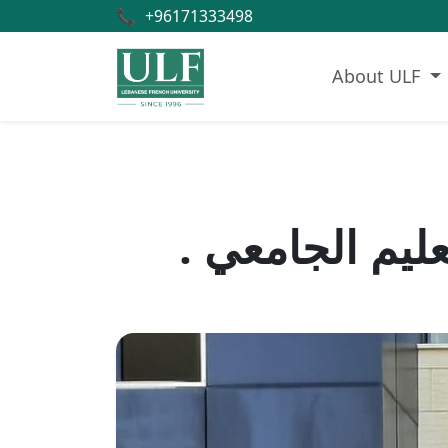
📞
+96171333498
About ULF
ليم الجامعي .