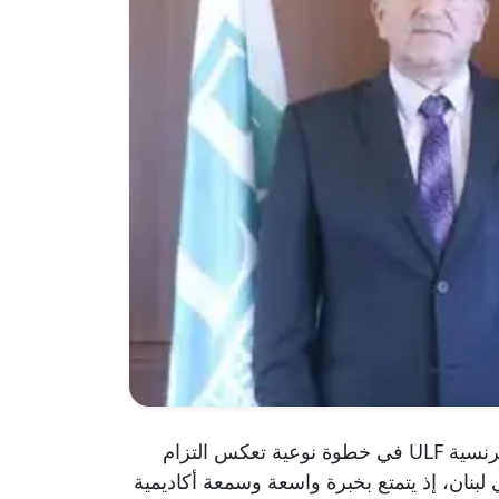
خطوة تعزز المسار الأكاديمي وتُرسي معالم المستقبل انضم الدكتور وليد مبيض إلى عائلة الجامعة اللبنانية الفرنسية ULF في خطوة نوعية تعكس التزام
ي لبنان، إذ يتمتع بخبرة واسعة وسمعة أكاديمية