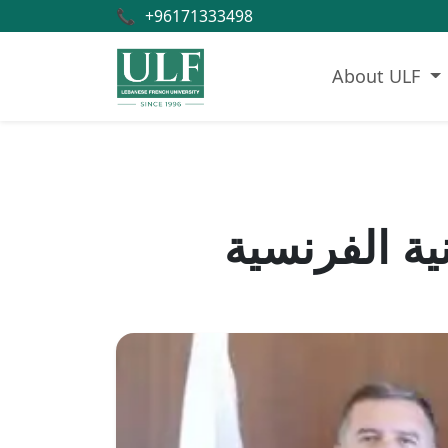
📞
+96171333498
About ULF
نية الفرنسية